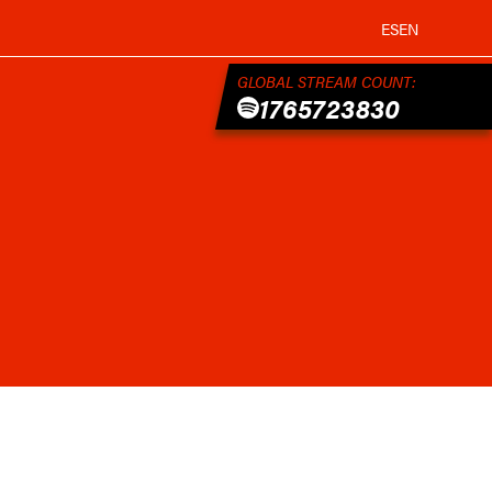
ES
EN
GLOBAL STREAM COUNT:
1765723830