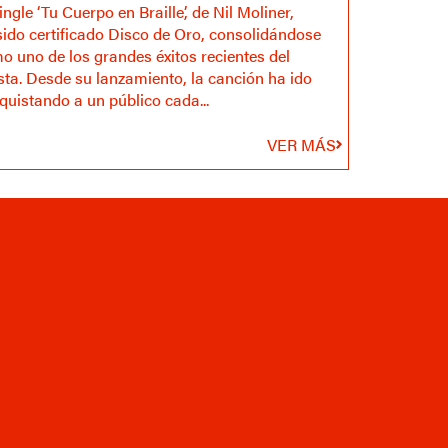
ingle ‘Tu Cuerpo en Braille’, de Nil Moliner,
sido certificado Disco de Oro, consolidándose
o uno de los grandes éxitos recientes del
ista. Desde su lanzamiento, la canción ha ido
quistando a un público cada...
VER MÁS