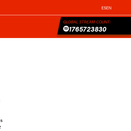
ES
EN
GLOBAL STREAM COUNT:
1765723830
d
as
z