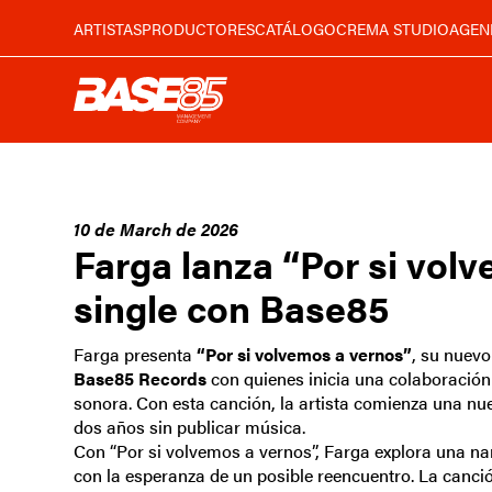
ARTISTAS
PRODUCTORES
CATÁLOGO
CREMA STUDIO
AGEN
10 de March de 2026
Farga lanza “Por si volv
single con Base85
Farga presenta
“Por si volvemos a vernos”
, su nuevo
Base85 Records
con quienes inicia una colaboración
sonora. Con esta canción, la artista comienza una nu
dos años sin publicar música.
Con “Por si volvemos a vernos”, Farga explora una n
con la esperanza de un posible reencuentro. La canc