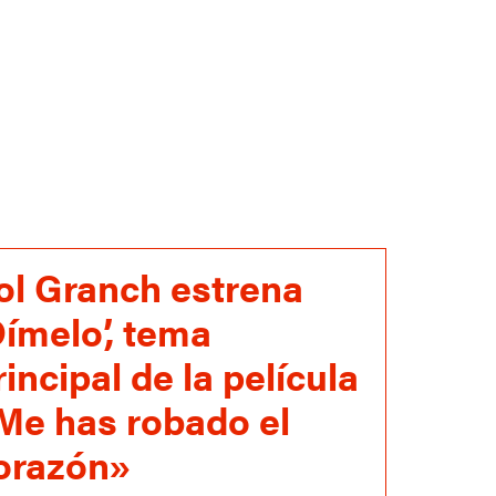
ol Granch estrena
Dímelo’, tema
rincipal de la película
Me has robado el
orazón»