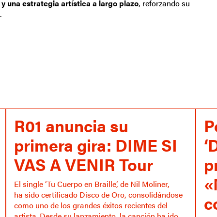
 una estrategia artística a largo plazo
, reforzando su
.
R01 anuncia su
P
primera gira: DIME SI
‘
VAS A VENIR Tour
p
«
El single ‘Tu Cuerpo en Braille’, de Nil Moliner,
ha sido certificado Disco de Oro, consolidándose
c
como uno de los grandes éxitos recientes del
artista. Desde su lanzamiento, la canción ha ido