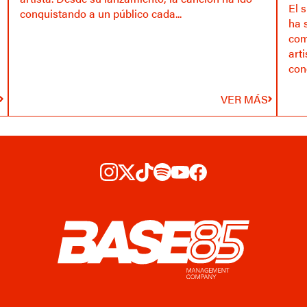
El s
conquistando a un público cada...
ha 
com
art
con
VER MÁS