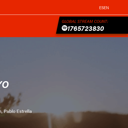
ES
EN
GLOBAL STREAM COUNT:
1765723830
YO
, Pablo Estrella