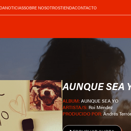
DA
NOTICIAS
SOBRE NOSOTROS
TIENDA
CONTACTO
AUNQUE SEA 
ALBUM:
AUNQUE SEA YO
ARTISTA/S:
Roi Méndez
PRODUCIDO POR:
Andrés Terrón